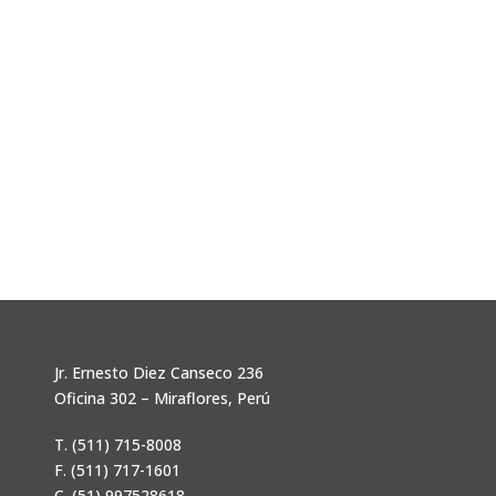
Jr. Ernesto Diez Canseco 236
Oficina 302 – Miraflores, Perú
T. (511) 715-8008
F. (511) 717-1601
C. (51) 997528618