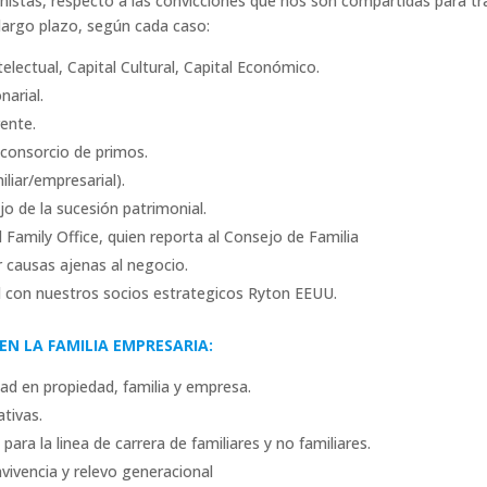
nistas, respecto a las convicciones que nos son compartidas para tr
largo plazo, según cada caso:
electual, Capital Cultural, Capital Económico.
narial.
rente.
 consorcio de primos.
iliar/empresarial).
o de la sucesión patrimonial.
l Family Office, quien reporta al Consejo de Familia
r causas ajenas al negocio.
al con nuestros socios estrategicos Ryton EEUU.
EN LA FAMILIA EMPRESARIA:
dad en propiedad, familia y empresa.
tivas.
para la linea de carrera de familiares y no familiares.
nvivencia y relevo generacional