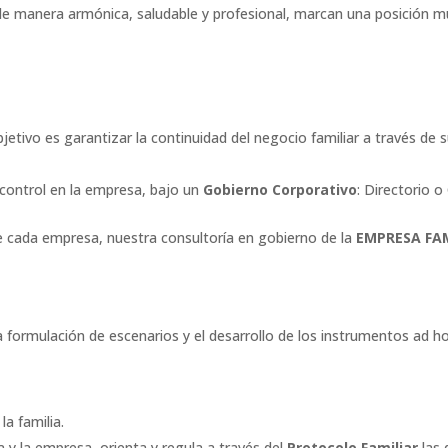
 de manera armónica, saludable y profesional, marcan una posición m
bjetivo es garantizar la continuidad del negocio familiar a través d
 control en la empresa, bajo un
Gobierno Corporativo
: Directorio o
de cada empresa, nuestra consultoría en gobierno de la
EMPRESA FA
 formulación de escenarios y el desarrollo de los instrumentos ad hoc
la familia.
ia y la empresa, orienta y regula a través del
Protocolo Familiar
las 