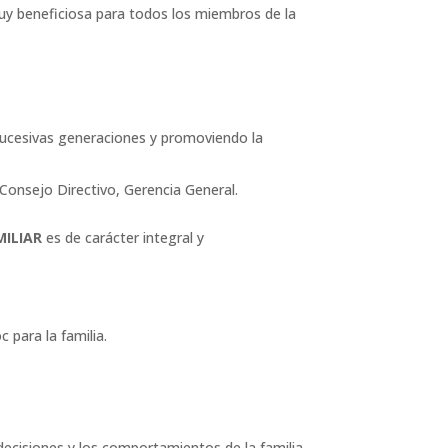
uy beneficiosa para todos los miembros de la
e sucesivas generaciones y promoviendo la
 Consejo Directivo, Gerencia General.
MILIAR
es de carácter integral y
 para la familia.
decisiones y los comportamientos de la familia