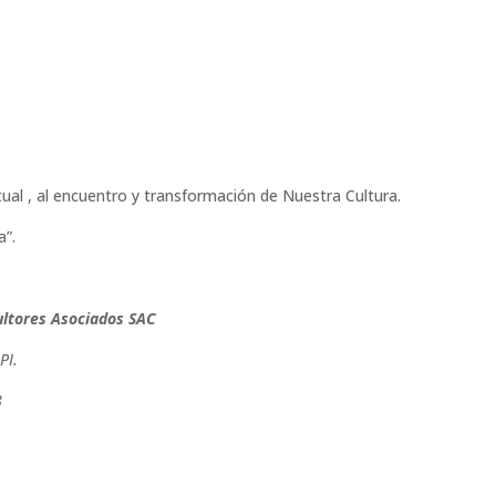
rtual , al encuentro y transformación de Nuestra Cultura.
a”.
ltores Asociados SAC
PI.
8